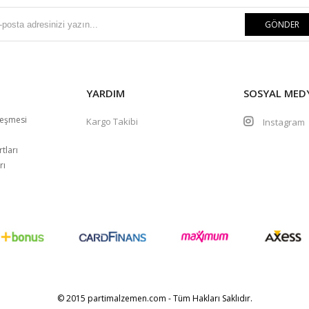
GÖNDER
YARDIM
SOSYAL MED
leşmesi
Kargo Takibi
Instagra
m
tları
rı
© 2015 partimalzemen.com - Tüm Hakları Saklıdır.