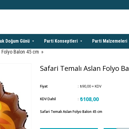
uk Doğum Günü
Parti Konseptleri
Parti Malzemeleri
n Folyo Balon 45 cm
Safari Temalı Aslan Folyo B
Fiyat
:
₺90,00
+ KDV
₺108,00
KDV Dahil
:
Safari Temalı Aslan Folyo Balon 45 cm