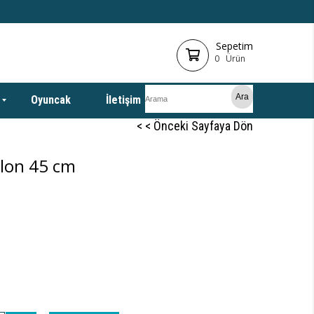
Sepetim
0
Ürün
Oyuncak
İletişim
< < Önceki Sayfaya Dön
alon 45 cm