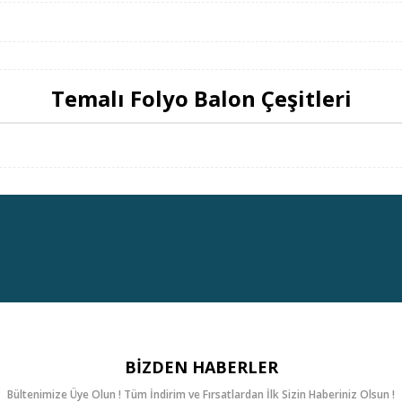
Temalı Folyo Balon Çeşitleri
BIZDEN HABERLER
Bültenimize Üye Olun ! Tüm İndirim ve Fırsatlardan İlk Sizin Haberiniz Olsun !