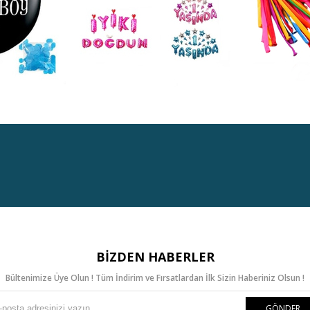
BIZDEN HABERLER
Bültenimize Üye Olun ! Tüm İndirim ve Fırsatlardan İlk Sizin Haberiniz Olsun !
GÖNDER