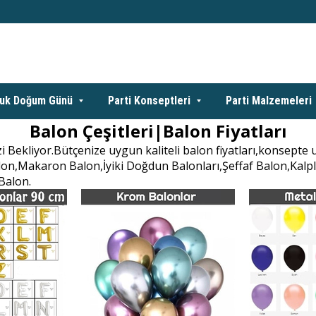
uk Doğum Günü
Parti Konseptleri
Parti Malzemeleri
Balon Çeşitleri|Balon Fiyatları
 Bekliyor.Bütçenize uygun kaliteli balon fiyatları,konsepte 
n,Makaron Balon,İyiki Doğdun Balonları,Şeffaf Balon,Kalpli
Balon.