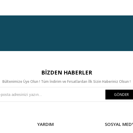
BIZDEN HABERLER
Bültenimize Üye Olun ! Tüm İndirim ve Fırsatlardan İlk Sizin Haberiniz Olsun !
GÖNDER
YARDIM
SOSYAL MED