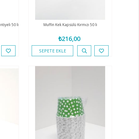
iyeli 50 li
Muffin Kek Kapsülü Kırmızı 50 li
₺216,00
SEPETE EKLE