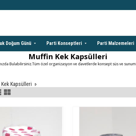
uk Doğum Günü
Parti Konseptleri
Parti Malzemeleri
Muffin Kek Kapsülleri
famızda Bulabilirsiniz.Tüm özel organizasyon ve davetlerde konsept süs ve sun
 Kek Kapsülleri