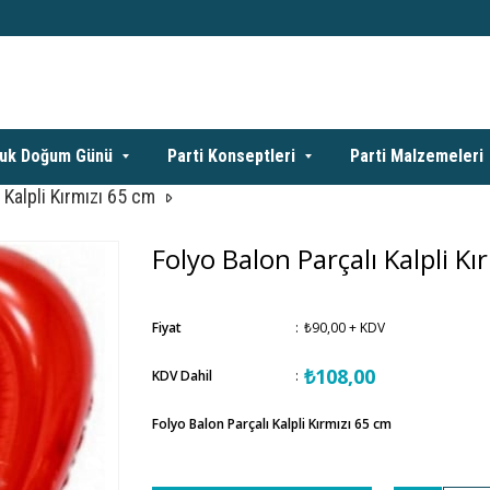
uk Doğum Günü
Parti Konseptleri
Parti Malzemeleri
 Kalpli Kırmızı 65 cm
Folyo Balon Parçalı Kalpli Kı
Fiyat
:
₺90,00
+ KDV
₺108,00
KDV Dahil
:
Folyo Balon Parçalı Kalpli Kırmızı 65 cm