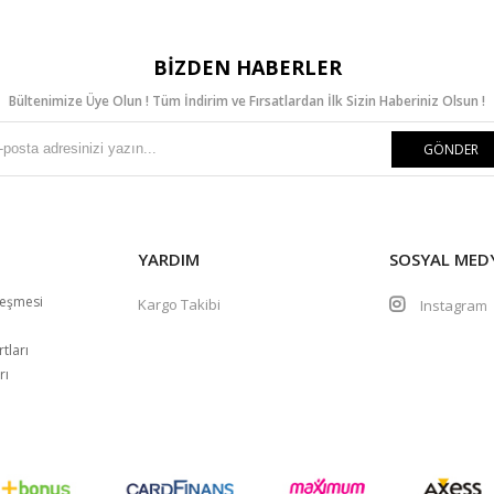
BIZDEN HABERLER
Bültenimize Üye Olun ! Tüm İndirim ve Fırsatlardan İlk Sizin Haberiniz Olsun !
GÖNDER
YARDIM
SOSYAL MED
leşmesi
Kargo Takibi
Instagra
m
tları
rı