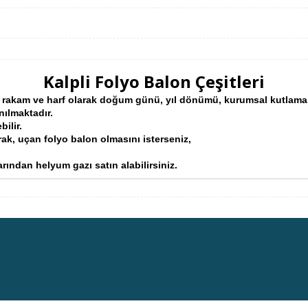
Kalpli Folyo Balon Çeşitleri
dız, rakam ve harf olarak doğum günü, yıl dönümü, kurumsal kutlam
nılmaktadır.
bilir.
rak,
uçan folyo balon olmasını isterseniz,
rından helyum gazı satın alabilirsiniz.