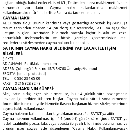
sağlam olduğu kabul edilecektir. ALICI , Teslimden sonra mal/hizmeti özenle
korunmak zorundadır. Cayma hakkı kullanılacaksa mal/hizmet
kullanılmamalıdır. Ürünle birlikte Fatura da iade edilmelidir.
CAYMA HAKKI:
ALICI; satın aldığı ürünün kendisine veya gösterdiği adresteki kişi/kuruluşa
teslim tarihinden itibaren 14 (on dört) gün içerisinde, SATICI’ya aşağıdaki
iletişim bilgileri üzerinden bildirmek şartıyla hiçbir hukuki ve cezai
sorumluluk üstlenmeksizin ve hiçbir gerekçe göstermeksizin malı
reddederek sözleşmeden cayma hakkını kullanabilir.
SATICININ CAYMA HAKKI BİLDİRİMİ YAPILACAK İLETİŞİM
BİLGİLERİ:
ŞİRKET
ADI/UNVANI: PartiMalzemen.com
ADRES: Çobangülü Sok. no:15/B 34760 Ümraniye/İstanbul
EPOSTA:
[email protected]
TEL: 0 536 234 65 09
FAKS: 0 216 328 32 43
CAYMA HAKKININ SÜRESİ:
Alıcı, satın aldığı eğer bir hizmet ise, bu 14 günlük süre sözleşmenin
imzalandığı tarihten itibaren başlar. Cayma hakkı süresi sona ermeden
önce, tüketicinin onayı ile hizmetin ifasına başlanan hizmet sözleşmelerinde
cayma hakkı kullanılamaz.
Cayma hakkının kullanımından kaynaklanan masraflar SATICI’ ya aittir.
Cayma hakkının kullanılması için 14 (ondört) günlük süre içinde SATICI' ya
iadeli taahhütlü posta, faks veya eposta ile yazılı bildirimde bulunulması ve
ürünün işbu sözleşmede düzenlenen "Cayma Hakkı Kullanılamayacak