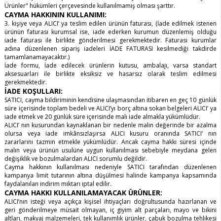
Ürünler" hükümleri çerçevesinde kullanılmamış olması şarttır.
CAYMA HAKKININ KULLANIMI:
3. kişiye veya ALICI’ ya teslim edilen ürünün faturası, (İade edilmek istenen
ürünün faturası kurumsal ise, iade ederken kurumun düzenlemiş olduğu
iade faturası ile birlikte gönderilmesi gerekmektedir. Faturası kurumlar
adına düzenlenen sipariş iadeleri İADE FATURASI kesilmediği takdirde
tamamlanamayacaktır.)
İade formu, İade edilecek ürünlerin kutusu, ambalajı, varsa standart
aksesuarları ile birlikte eksiksiz ve hasarsız olarak teslim edilmesi
gerekmektedir.
İADE KOŞULLARI:
SATICI, cayma bildiriminin kendisine ulaşmasından itibaren en geç 10 günlük
süre içerisinde toplam bedeli ve ALICI’yı borç altına sokan belgeleri ALICI’ ya
iade etmek ve 20 günlük süre içerisinde malı iade almakla yükümlüdür.
ALICI’ nın kusurundan kaynaklanan bir nedenle malın değerinde bir azalma
olursa veya iade imkânsızlaşırsa ALICI kusuru oranında SATICI’ nın
zararlarını tazmin etmekle yükümlüdür. Ancak cayma hakkı süresi içinde
malın veya ürünün usulüne uygun kullanılması sebebiyle meydana gelen
değişiklik ve bozulmalardan ALICI sorumlu değildir.
Cayma hakkının kullanılması nedeniyle SATICI tarafından düzenlenen
kampanya limit tutarının altına düşülmesi halinde kampanya kapsamında
faydalanılan indirim miktarı iptal edilir.
CAYMA HAKKI KULLANILAMAYACAK ÜRÜNLER:
ALICI’nın isteği veya açıkça kişisel ihtiyaçları doğrultusunda hazırlanan ve
geri gönderilmeye müsait olmayan, iç giyim alt parçaları, mayo ve bikini
altları, makyaj malzemeleri, tek kullanımlık ürünler, çabuk bozulma tehlikesi