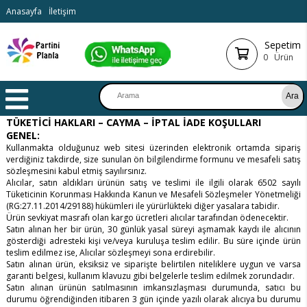
Anasayfa
İletişim
Sepetim
0
Ürün
TÜKETİCİ HAKLARI – CAYMA – İPTAL İADE KOŞULLARI
GENEL:
Kullanmakta olduğunuz web sitesi üzerinden elektronik ortamda sipariş
verdiğiniz takdirde, size sunulan ön bilgilendirme formunu ve mesafeli satış
sözleşmesini kabul etmiş sayılırsınız.
Alıcılar, satın aldıkları ürünün satış ve teslimi ile ilgili olarak 6502 sayılı
Tüketicinin Korunması Hakkında Kanun ve Mesafeli Sözleşmeler Yönetmeliği
(RG:27.11.2014/29188) hükümleri ile yürürlükteki diğer yasalara tabidir.
Ürün sevkiyat masrafı olan kargo ücretleri alıcılar tarafından ödenecektir.
Satın alınan her bir ürün, 30 günlük yasal süreyi aşmamak kaydı ile alıcının
gösterdiği adresteki kişi ve/veya kuruluşa teslim edilir. Bu süre içinde ürün
teslim edilmez ise, Alıcılar sözleşmeyi sona erdirebilir.
Satın alınan ürün, eksiksiz ve siparişte belirtilen niteliklere uygun ve varsa
garanti belgesi, kullanım klavuzu gibi belgelerle teslim edilmek zorundadır.
Satın alınan ürünün satılmasının imkansızlaşması durumunda, satıcı bu
durumu öğrendiğinden itibaren 3 gün içinde yazılı olarak alıcıya bu durumu