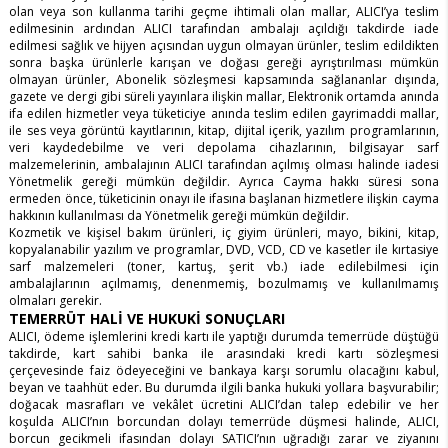
olan veya son kullanma tarihi geçme ihtimali olan mallar, ALICI’ya teslim
edilmesinin ardından ALICI tarafından ambalajı açıldığı takdirde iade
edilmesi sağlık ve hijyen açısından uygun olmayan ürünler, teslim edildikten
sonra başka ürünlerle karışan ve doğası gereği ayrıştırılması mümkün
olmayan ürünler, Abonelik sözleşmesi kapsamında sağlananlar dışında,
gazete ve dergi gibi süreli yayınlara ilişkin mallar, Elektronik ortamda anında
ifa edilen hizmetler veya tüketiciye anında teslim edilen gayrimaddi mallar,
ile ses veya görüntü kayıtlarının, kitap, dijital içerik, yazılım programlarının,
veri kaydedebilme ve veri depolama cihazlarının, bilgisayar sarf
malzemelerinin, ambalajının ALICI tarafından açılmış olması halinde iadesi
Yönetmelik gereği mümkün değildir. Ayrıca Cayma hakkı süresi sona
ermeden önce, tüketicinin onayı ile ifasına başlanan hizmetlere ilişkin cayma
hakkının kullanılması da Yönetmelik gereği mümkün değildir.
Kozmetik ve kişisel bakım ürünleri, iç giyim ürünleri, mayo, bikini, kitap,
kopyalanabilir yazılım ve programlar, DVD, VCD, CD ve kasetler ile kırtasiye
sarf malzemeleri (toner, kartuş, şerit vb.) iade edilebilmesi için
ambalajlarının açılmamış, denenmemiş, bozulmamış ve kullanılmamış
olmaları gerekir.
TEMERRÜT HALİ VE HUKUKİ SONUÇLARI
ALICI, ödeme işlemlerini kredi kartı ile yaptığı durumda temerrüde düştüğü
takdirde, kart sahibi banka ile arasındaki kredi kartı sözleşmesi
çerçevesinde faiz ödeyeceğini ve bankaya karşı sorumlu olacağını kabul,
beyan ve taahhüt eder. Bu durumda ilgili banka hukuki yollara başvurabilir;
doğacak masrafları ve vekâlet ücretini ALICI’dan talep edebilir ve her
koşulda ALICI’nın borcundan dolayı temerrüde düşmesi halinde, ALICI,
borcun gecikmeli ifasından dolayı SATICI’nın uğradığı zarar ve ziyanını